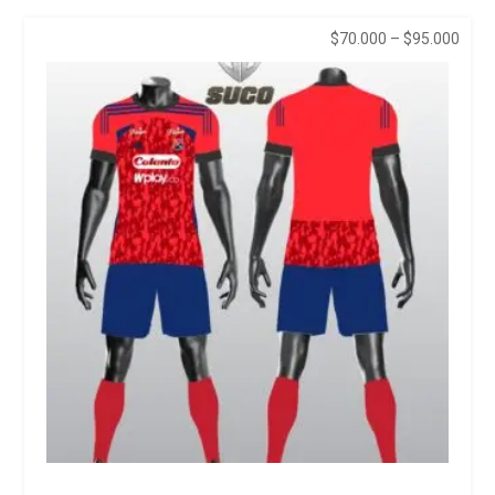
Price
$
70.000
–
$
95.000
range
$70.
thro
$95.