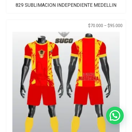
829 SUBLIMACION INDEPENDIENTE MEDELLIN
Price
$
70.000
–
$
95.000
range
$70.
thro
$95.