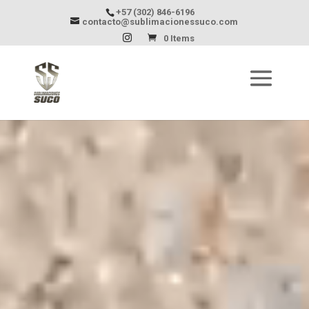
+57 (302) 846-6196
contacto@sublimacionessuco.com
0 Items
Reproductor
de
vídeo