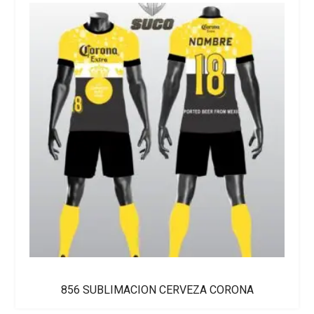
range
$70.
thro
$95.
856 SUBLIMACION CERVEZA CORONA