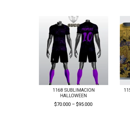
1168 SUBLIMACION
11
HALLOWEEN
Price
$
70.000
–
$
95.000
range:
$70.000
through