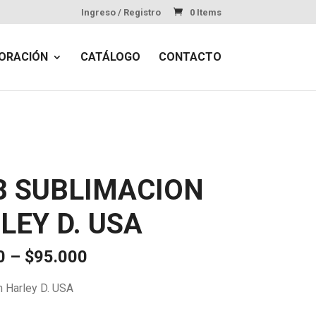
Ingreso / Registro
0 Items
ORACIÓN
CATÁLOGO
CONTACTO
8 SUBLIMACION
LEY D. USA
Price
0
–
$
95.000
range:
$70.000
n Harley D. USA
through