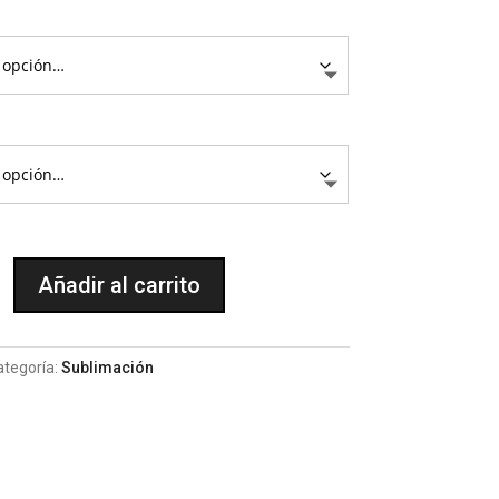
$95.000
Añadir al carrito
ION
ategoría:
Sublimación