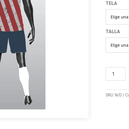
TELA
TALLA
1158
SUBLIMAC
HARLEY
D.
SKU:
N/D
C
USA
cantidad