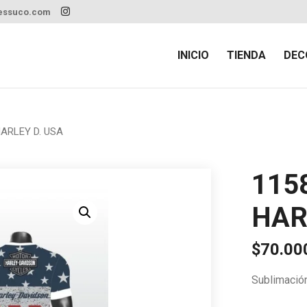
essuco.com
INICIO
TIENDA
DEC
ARLEY D. USA
115
HAR
$
70.00
Sublimació