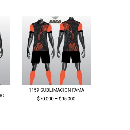
1159 SUBLIMACION FAMA
BOL
Price
$
70.000
–
$
95.000
ice
range:
nge:
$70.000
0.000
through
rough
$95.000