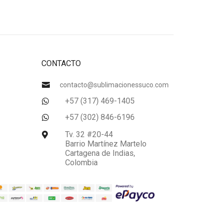
5.000
CONTACTO

contacto@sublimacionessuco.com
+57 (317) 469-1405

+57 (302) 846-6196

Tv. 32 #20-44

Barrio Martínez Martelo
Cartagena de Indias,
Colombia