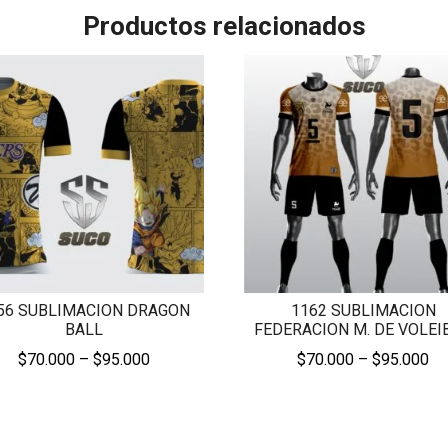
Productos relacionados
56 SUBLIMACION DRAGON
1162 SUBLIMACION
BALL
FEDERACION M. DE VOLEI
Price
Pr
$
70.000
–
$
95.000
$
70.000
–
$
95.000
range:
ra
$70.000
$7
through
th