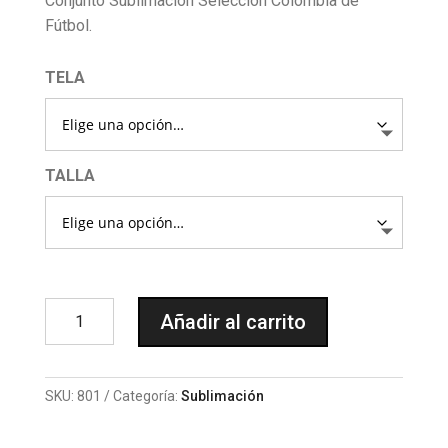
Conjunto Sublimación Selección Colombia de
$70.000
Fútbol.
through
$95.000
TELA
TALLA
801
Añadir al carrito
SUBLIMACION
SELECCION
COLOMBIA
SKU:
801
Categoría:
Sublimación
cantidad