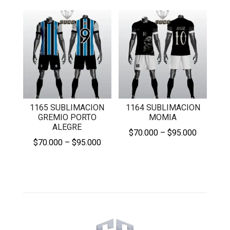
$70.000
$70.000
through
through
$95.000
$95.000
1165 SUBLIMACION
1164 SUBLIMACION
GREMIO PORTO
MOMIA
ALEGRE
Price
$
70.000
–
$
95.000
Price
$
70.000
–
$
95.000
range:
range:
$70.000
$70.000
through
through
$95.000
$95.000