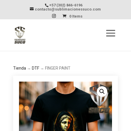
+57 (302) 846-6196
contacto@sublimacionessuco.com
0 Items
Tienda
→
DTF
→ FINGER PAINT