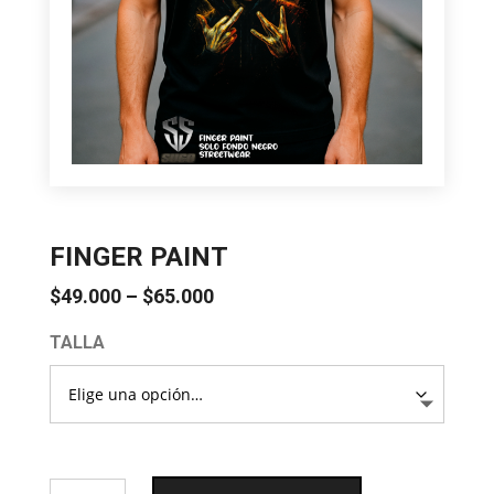
FINGER PAINT
Price
$
49.000
–
$
65.000
range:
TALLA
$49.000
through
$65.000
FINGER