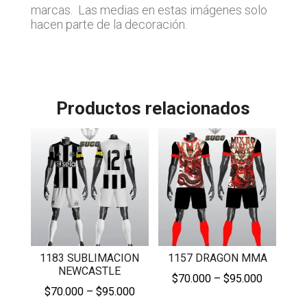
marcas. Las medias en estas imágenes solo
hacen parte de la decoración.
Productos relacionados
1183 SUBLIMACION
1157 DRAGON MMA
NEWCASTLE
Price
$
70.000
–
$
95.000
Price
$
70.000
–
$
95.000
range: