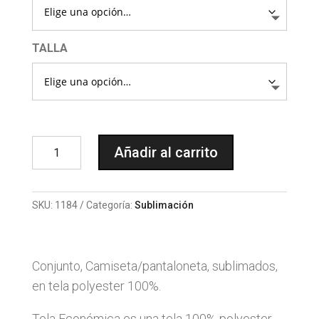
TALLA
1184
Añadir al carrito
SUBLIMACION
TRIBAL
cantidad
SKU:
1184
Categoría:
Sublimación
Conjunto, Camiseta/pantaloneta, sublimados,
en tela polyester 100%.
Tela Económica es una tela 100% polyester