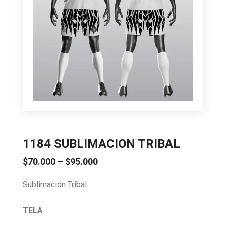
1184 SUBLIMACION TRIBAL
Price
$
70.000
–
$
95.000
range:
Sublimación Tribal
$70.000
through
$95.000
TELA