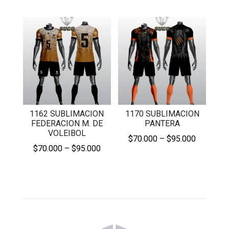
range:
$70.000
$70.000
through
through
$95.000
$95.000
1162 SUBLIMACION
1170 SUBLIMACION
FEDERACION M. DE
PANTERA
VOLEIBOL
Price
$
70.000
–
$
95.000
Price
$
70.000
–
$
95.000
range:
range:
$70.000
$70.000
through
through
$95.000
$95.000