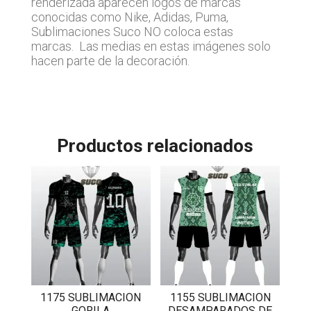
renderizada aparecen logos de marcas
conocidas como Nike, Adidas, Puma,
Sublimaciones Suco NO coloca estas
marcas. Las medias en estas imágenes solo
hacen parte de la decoración.
Productos relacionados
1175 SUBLIMACION
1155 SUBLIMACION
GORILA
DESAMPARADOS DE