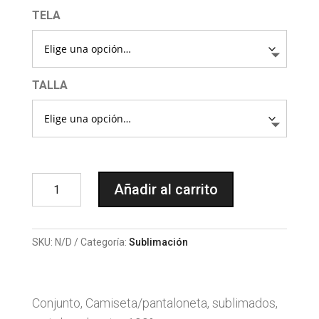
$95.000
TELA
TALLA
1171
Añadir al carrito
SUBLIMACION
INTER
DE
SKU:
N/D
Categoría:
Sublimación
MILAN
PRADA
cantidad
Conjunto, Camiseta/pantaloneta, sublimados,